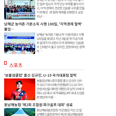
진 일부 업소의 가격 인상 우려를 불식시키
고, 지역 경제의 건강한 선순환 구조를 만들
기 위해 민·관 협력 체계를 강화한다. 군은
지난…
남해군 농어촌 기본소득 시행 100일, '지역경제 혈맥'
뚫었…
남해군 '농어촌 기본소득' 시범사업이 시행
100일을 맞았다. 지난 2월 말 첫 지급 이후
두 달여가 지나면서 지역 경제에는 '선순환
의 신바람'이 불고 있지만, 현장에서는 정책
의 …
스포츠
'보물섬클럽' 출신 김규민, U-19 국가대표팀 발탁
보물섬남해스포츠클럽 출신 김규민 선수
가 2027 아시아축구연맹(AFC) U-20 아시
안컵 예선을 대비한 대한민국 남자 19세 이
하(U-19) 축구 국가대표팀 4차 국내 소집훈
련 명단에 이름…
동남해농협 '제2회 조합원 파크골프 대회' 성료
동남해농협(조합장 이은영)은 지난 21일
남해파크골프장에서 제2회 동남해농협장