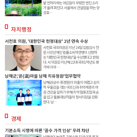
밭 언저리에는 어김없이 우렁찬 엔진 소리
가 울려 퍼진다. 서울에서 건설업을 하는 양
성호…
자치행정
서천호 의원, '대한민국 헌정대상' 2년 연속 수상
서천호 국회의원은 지난 24일 입법감시 전
문 시민단체인 법률소비자연맹이 선정하
는 '대한민국 헌정대상'을 수상했다고 밝혔
다. 서 의원은 지난해 22대 국회1차년도 평
가에 이어 …
남해군,'온(溫)마을 남해 치유정원'업무협약
남해군(군수 류경완)이 외출이 어렵고 심리
적 우울감을 겪는 어르신과 취약계층의 마
음 건강을 살피기 위해 지역 협동조합과 손
을 잡고 돌봄대상자들의 정서지원을 강화
한다. 남…
경제
기본소득 시행에 따른 '꼼수 가격 인상' 우려 차단
남해군이 농어촌 기본소득 지급 이후 불거