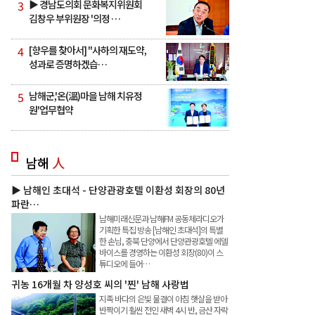
3
▶ 경남도의회 문화복지위원회
김창우 부위원장 '의정 …
4
[향우를 찾아서] "사하의 재도약,
성과로 증명하겠습…
5
남해군,'온(溫)마을 남해 치유정
원'업무협약
남해
人
▶ 남해인 초대석 - 단양관광호텔 이환성 회장의 80년
파란…
남해미래신문과 남해FM 공동체라디오가
기획한 특집 방송 [남해인 초대석]의 특별
한 손님, 충북 단양에서 단양관광호텔 에델
바이스를 경영하는 이환성 회장(80)이 스
튜디오에 들어…
귀농 16개월 차 양성호 씨의 '찐' 남해 사랑법
지족 바다의 은빛 물결이 아침 햇살을 받아
반짝이기 훨씬 전인 새벽 4시 반, 금산 자락