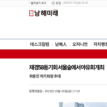
2026.07.31(금) 16:10
데스크칼럼
남해人
오피니언
자치행
재경58동기회 서울숲에서 야유회 개최
최동진 차기회장 추대
발행연월일 : 2023년 10월 20일(금) 17:18