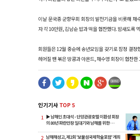
이날 문국종 군향우회 회장의 발전기금을 비롯해 채수영 
자 각 10만원, 김남순 밥과 떡을 협찬했다. 밤새도록
회원들은 12월 중순에 송년모임을 갖기로 잠정 결정
헤어질 땐 볶은 땅콩과 아몬드, 채수영 회장이 협찬
인기기사
TOP 5
1
▶ 남해인 초대석 - 단양관광호텔 이환성 회장
의 80년 파란만장 일대기와 남해를 위한 …
2
남해해성고, 제2회 '보물섬국제학술포럼' 개최