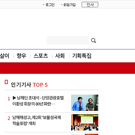
살이
향우
스포츠
사회
기획특집
인기기사
TOP 5
1
▶ 남해인 초대석 - 단양관광호텔
이환성 회장의 80년 파란…
2
남해해성고, 제2회 '보물섬국제
학술포럼' 개최