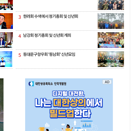
3
한려회 수색에서 정기총회 및 신년회
4
남강회 정기총회 및 신년회 개최
5
동대문구향우회 '동남회' 신년모임