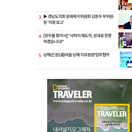
3
▶ 경남도의회 문화복지위원회 김창우 부위원
장 '의정 보고'
4
[향우를 찾아서] "사하의 재도약, 성과로 증명
하겠습니다!"
5
남해군,'온(溫)마을 남해 치유정원'업무협약