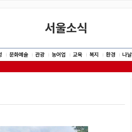
서울소식
정
문화예술
관광
농어업
교육
복지
환경
나날