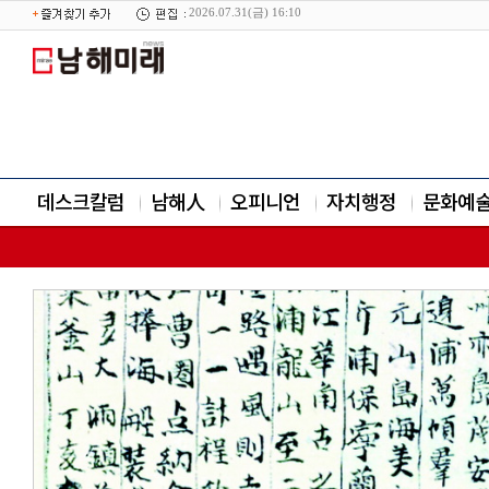
2026.07.31(금) 16:10
데스크칼럼
남해人
오피니언
자치행정
문화예