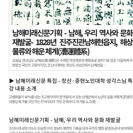
남해미래신문기획 - 남해, 우리 역사와 문화
재발굴- 1828년 진주진관남해현읍지, 해상
물류와 해운 체계(漕運體系)
오늘날 경상남도 남해군(南海郡)은 수려한 자연경관과 평화로운 분위기로 많은 이들에게 사
랑받는 국민의 고향이지만, 조선시대에는 경상도 서남단에서 남해안을 …
▶ 남해미래신문 특집 - 창선·중현노인대학 성각스님 특
강 내용 소개
고령화율이 40%를 넘는 초고령사회의 한가운데 서 있는 남해군에서 노년의 삶을 어떻게 존엄하
아름답게 가꿀 것인가는 지역사회의 가장 큰 화두다. 무거운 노고(老…
남해미래신문기획 - 남해, 우리 역사와 문화 재발굴
조선시대 군현 지도는 단순한 지리 정보의 평면적 기록을 넘어 국가의 행정 운영과 군사 방어체계
그리고 지역사회의 공간 구조를 입체적으로 보여주는 중요한 역사…