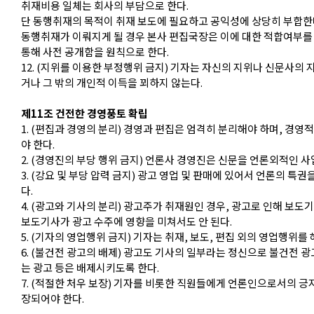
취재비용 일체는 회사의 부담으로 한다.
단 동행취재의 목적이 취재 보도에 필요하고 공익성에 상당히 부합한다
동행취재가 이뤄지게 될 경우 본사 편집국장은 이에 대한 적합여부를
통해 사전 공개함을 원칙으로 한다.
12. (지위를 이용한 부정행위 금지) 기자는 자신의 지위나 신문사의
거나 그 밖의 개인적 이득을 꾀하지 않는다.
제11조 건전한 경영풍토 확립
1. (편집과 경영의 분리) 경영과 편집은 엄격히 분리해야 하며, 경영
야 한다.
2. (경영진의 부당 행위 금지) 언론사 경영진은 신문을 언론외적인 사
3. (강요 및 부당 압력 금지) 광고 영업 및 판매에 있어서 언론의 특
다.
4. (광고와 기사의 분리) 광고주가 취재원인 경우, 광고로 인해 보도
보도기사가 광고 수주에 영향을 미쳐서도 안 된다.
5. (기자의 영업행위 금지) 기자는 취재, 보도, 편집 외의 영업행위를
6. (불건전 광고의 배제) 광고도 기사의 일부라는 정신으로 불건전 광
는 광고 등은 배제시키도록 한다.
7. (적절한 처우 보장) 기자를 비롯한 직원들에게 언론인으로서의 긍
장되어야 한다.