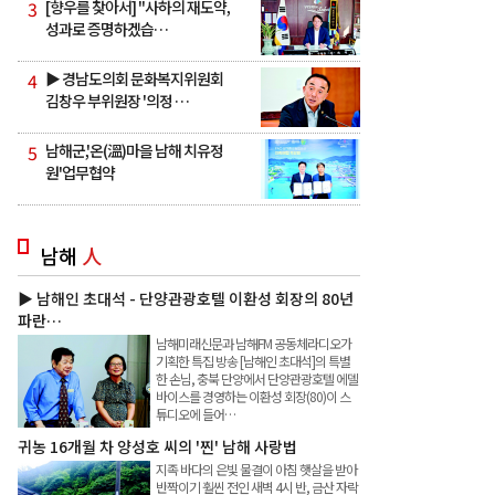
3
[향우를 찾아서] "사하의 재도약,
성과로 증명하겠습…
4
▶ 경남도의회 문화복지위원회
김창우 부위원장 '의정 …
5
남해군,'온(溫)마을 남해 치유정
원'업무협약
남해
人
▶ 남해인 초대석 - 단양관광호텔 이환성 회장의 80년
파란…
남해미래신문과 남해FM 공동체라디오가
기획한 특집 방송 [남해인 초대석]의 특별
한 손님, 충북 단양에서 단양관광호텔 에델
바이스를 경영하는 이환성 회장(80)이 스
튜디오에 들어…
귀농 16개월 차 양성호 씨의 '찐' 남해 사랑법
지족 바다의 은빛 물결이 아침 햇살을 받아
반짝이기 훨씬 전인 새벽 4시 반, 금산 자락