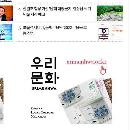
4
삼별초 항몽 거점 '남해 대장군지' 경상남도 기
념물 지정 예고
5
보물섬시네마, 국립무용단'2022 무용극 호
동'상영