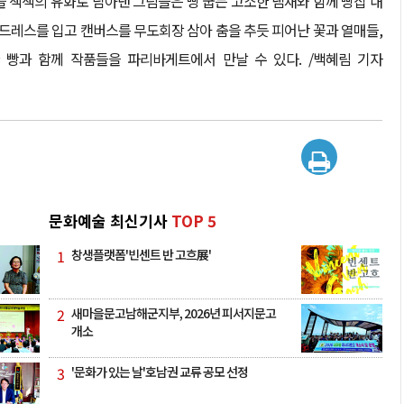
 색색의 유화로 담아낸 그림들은 빵 굽는 고소한 냄새와 함께 빵집 내
 드레스를 입고 캔버스를 무도회장 삼아 춤을 추듯 피어난 꽃과 열매들,
 빵과 함께 작품들을 파리바게트에서 만날 수 있다. /백혜림 기자
문화예술 최신기사
TOP 5
1
창생플랫폼'빈센트 반 고흐展'
2
새마을문고남해군지부, 2026년 피서지문고
개소
3
'문화가 있는 날'호남권 교류 공모 선정