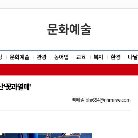
문화예술
정
문화예술
관광
농어업
교육
복지
환경
나날
'꽃과 열매'
백혜림 bhr654@nhmirae.com