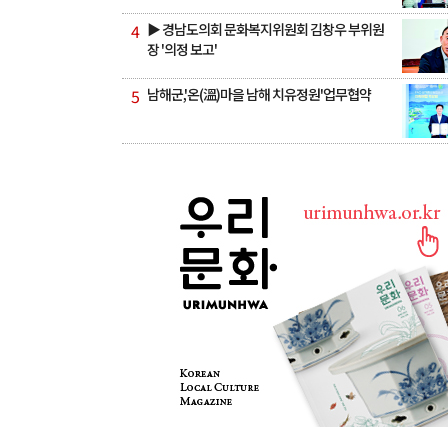
4
▶ 경남도의회 문화복지위원회 김창우 부위원
장 '의정 보고'
5
남해군,'온(溫)마을 남해 치유정원'업무협약