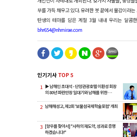
개인전이 차례대로 개최된다. 갖가지 사물들, 풍경들을
부를 가득 채우고 있다. 유려한 붓 끝에서 물감이라는
탄생의 테마를 담은 계절 3월 내내 우리는 달콤한
bhr654@nhmirae.com
인기기사
TOP 5
1
▶ 남해인 초대석 - 단양관광호텔 이환성 회장
의 80년 파란만장 일대기와 남해를 위한 …
2
남해해성고, 제2회 '보물섬국제학술포럼' 개최
3
[향우를 찾아서] "사하의 재도약, 성과로 증명
하겠습니다!"