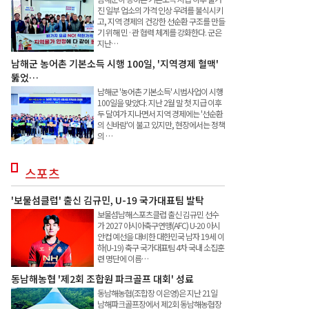
진 일부 업소의 가격 인상 우려를 불식시키
고, 지역 경제의 건강한 선순환 구조를 만들
기 위해 민·관 협력 체계를 강화한다. 군은
지난…
남해군 농어촌 기본소득 시행 100일, '지역경제 혈맥'
뚫었…
남해군 '농어촌 기본소득' 시범사업이 시행
100일을 맞았다. 지난 2월 말 첫 지급 이후
두 달여가 지나면서 지역 경제에는 '선순환
의 신바람'이 불고 있지만, 현장에서는 정책
의 …
스포츠
'보물섬클럽' 출신 김규민, U-19 국가대표팀 발탁
보물섬남해스포츠클럽 출신 김규민 선수
가 2027 아시아축구연맹(AFC) U-20 아시
안컵 예선을 대비한 대한민국 남자 19세 이
하(U-19) 축구 국가대표팀 4차 국내 소집훈
련 명단에 이름…
동남해농협 '제2회 조합원 파크골프 대회' 성료
동남해농협(조합장 이은영)은 지난 21일
남해파크골프장에서 제2회 동남해농협장