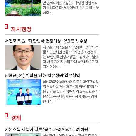
밭 언저리에는 어김없이 우렁찬 엔진 소리
가 울려 퍼진다. 서울에서 건설업을 하는 양
성호…
자치행정
서천호 의원, '대한민국 헌정대상' 2년 연속 수상
서천호 국회의원은 지난 24일 입법감시 전
문 시민단체인 법률소비자연맹이 선정하
는 '대한민국 헌정대상'을 수상했다고 밝혔
다. 서 의원은 지난해 22대 국회1차년도 평
가에 이어 …
남해군,'온(溫)마을 남해 치유정원'업무협약
남해군(군수 류경완)이 외출이 어렵고 심리
적 우울감을 겪는 어르신과 취약계층의 마
음 건강을 살피기 위해 지역 협동조합과 손
을 잡고 돌봄대상자들의 정서지원을 강화
한다. 남…
경제
기본소득 시행에 따른 '꼼수 가격 인상' 우려 차단
남해군이 농어촌 기본소득 지급 이후 불거