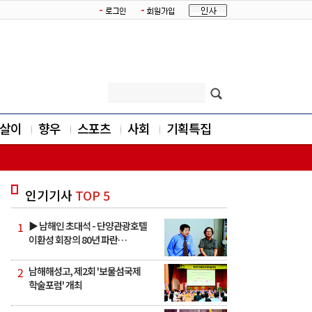
살이
향우
스포츠
사회
기획특집
인기기사
TOP 5
1
▶ 남해인 초대석 - 단양관광호텔
이환성 회장의 80년 파란…
2
남해해성고, 제2회 '보물섬국제
학술포럼' 개최