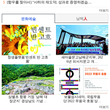
5
[향우를 찾아서] "사하의 재도약, 성과로 증명하겠습…
더보기
남해
人
문화예술
창생플랫폼'빈센트 반 고흐
새마을문고남해군지부, 202
展'
6년 피서지문고 개…
삼별초 항몽 거점 '남해 대
보물섬시네마, 국립무용
장군지' 경상남도 기념…
단'2022 무용극 호동'상…
더보기