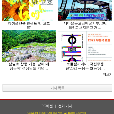
창생플랫폼'빈센트 반 고흐
새마을문고남해군지부, 202
展'
6년 피서지문고 개…
삼별초 항몽 거점 '남해 대
보물섬시네마, 국립무용
장군지' 경상남도 기념…
단'2022 무용극 호동'상…
더보기
기사 목록
PC버전
|
전체기사
Copyright © 2017 남해미래신문. All Rights Reserverd.