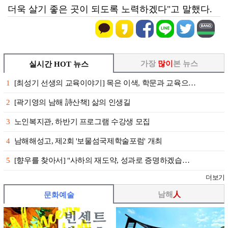
더욱 살기 좋은 곳이 되도록 노력하겠다"고 말했다.
가장
많이
본 뉴스
실시간 HOT 뉴스
1
[최성기 선생의 교육이야기] 목은 이색, 학문과 교육으…
2
[곽기영의 남해 詩산책] 삶의 인생길
3
노인복지관, 하반기 프로그램 수강생 모집
4
남해해성고, 제2회 '보물섬국제학술포럼' 개최
5
[향우를 찾아서] "사하의 재도약, 성과로 증명하겠습…
더보기
남해
人
문화예술