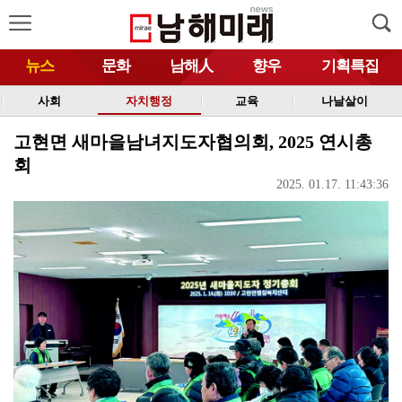
뉴스
문화
남해人
향우
기획특집
사회
자치행정
교육
나날살이
고현면 새마을남녀지도자협의회, 2025 연시총
회
2025. 01.17. 11:43:36