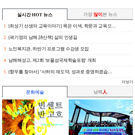
가장
많이
본 뉴스
실시간 HOT 뉴스
1
[최성기 선생의 교육이야기] 목은 이색, 학문과 교육으…
2
[곽기영의 남해 詩산책] 삶의 인생길
3
노인복지관, 하반기 프로그램 수강생 모집
4
남해해성고, 제2회 '보물섬국제학술포럼' 개최
5
[향우를 찾아서] "사하의 재도약, 성과로 증명하겠습…
더보기
남해
人
문화예술