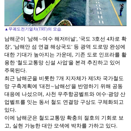
▲무궤도전기열차(TRT)의 모습.
남해군이 '남해∼여수 해저터널', '국도 3호선 4차로 확
장', '남해안 섬 연결 해상국도' 등 광역 도로망 완성에
대한 기대가 높아지는 가운데, 기존 도로 인프라를 활
용한 '철도교통망 신설 사업'을 본격 추진하고 있어
주목된다.
최근 남해군을 비롯한 7개 지자체가 제5차 국가철도
망 구축계획에 '대전∼남해선'을 반영하기 위해 공동
대응에 나섰으며, 사천 우주항공벨트와 여수·광양 산
업벨트를 잇는 동서 철도 연결망 구상도 구체화되고
있다.
이에 남해군은 철도교통망 확충의 절호의 기회로 보
고, 실현 가능한 대안 모색에 박차를 가하고 있다.