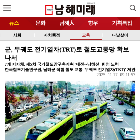
뉴스
문화
남해人
향우
기획특집
사회
자치행정
교육
나날살이
군, 무궤도 전기열차(TRT)로 철도교통망 확보
나서
7개 지자체, 제5차 국가철도망구축계획 '대전∼남해선' 반영 노력
한국철도기술연구원, 남해군 적합 철도 교통 '무궤도 전기열차(TRT)' 제안
2025. 11.17. 09:11:57