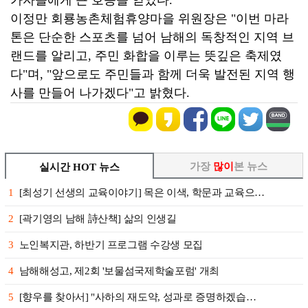
가자들에게 큰 호응을 얻었다.
이정만 회룡농촌체험휴양마을 위원장은 "이번 마라
톤은 단순한 스포츠를 넘어 남해의 독창적인 지역 브
랜드를 알리고, 주민 화합을 이루는 뜻깊은 축제였
다"며, "앞으로도 주민들과 함께 더욱 발전된 지역 행
사를 만들어 나가겠다"고 밝혔다.
가장
많이
본 뉴스
실시간 HOT 뉴스
1
[최성기 선생의 교육이야기] 목은 이색, 학문과 교육으…
2
[곽기영의 남해 詩산책] 삶의 인생길
3
노인복지관, 하반기 프로그램 수강생 모집
4
남해해성고, 제2회 '보물섬국제학술포럼' 개최
5
[향우를 찾아서] "사하의 재도약, 성과로 증명하겠습…