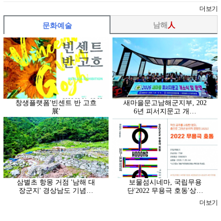
더보기
남해
人
문화예술
창생플랫폼'빈센트 반 고흐
새마을문고남해군지부, 202
展'
6년 피서지문고 개…
삼별초 항몽 거점 '남해 대
보물섬시네마, 국립무용
장군지' 경상남도 기념…
단'2022 무용극 호동'상…
더보기