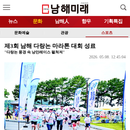
뉴스
문화
남해人
향우
기획특집
문화예술
관광
스포츠
제3회 남해 다랑논 마라톤 대회 성료
"다랑논 풍경 속 낭만레이스 펼쳐져"
2026. 05.08. 12:45:04