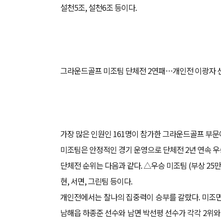
설천5조, 설천6조 등이다.
그라운드골프 미조팀 단체전 2연패…개인전 이광자 선
가장 많은 인원인 161명이 참가한 그라운드골프 부
미조팀은 안정적인 경기 운영으로 단체전 2년 연속 
단체전 순위는 다음과 같다. △우승 미조팀 (부상 25만
현, 서면, 그린팀 등이다.
개인전에서는 찰나의 집중력이 승부를 갈랐다. 미조면
남해읍 하종준 선수와 남면 박선평 선수가 각각 2위와 3