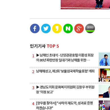
인기기사
TOP 5
1
▶ 남해인 초대석 - 단양관광호텔 이환성 회장
의 80년 파란만장 일대기와 남해를 위한 …
2
남해해성고, 제2회 '보물섬국제학술포럼' 개최
3
▶ 경남도의회 문화복지위원회 김창우 부위원
장 '의정 보고'
4
[향우를 찾아서] "사하의 재도약, 성과로 증명
하겠습니다!"