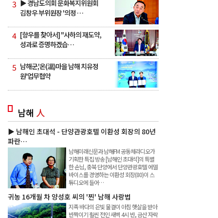
3
▶ 경남도의회 문화복지위원회
김창우 부위원장 '의정 …
4
[향우를 찾아서] "사하의 재도약,
성과로 증명하겠습…
5
남해군,'온(溫)마을 남해 치유정
원'업무협약
남해
人
▶ 남해인 초대석 - 단양관광호텔 이환성 회장의 80년
파란…
남해미래신문과 남해FM 공동체라디오가
기획한 특집 방송 [남해인 초대석]의 특별
한 손님, 충북 단양에서 단양관광호텔 에델
바이스를 경영하는 이환성 회장(80)이 스
튜디오에 들어…
귀농 16개월 차 양성호 씨의 '찐' 남해 사랑법
지족 바다의 은빛 물결이 아침 햇살을 받아
반짝이기 훨씬 전인 새벽 4시 반, 금산 자락