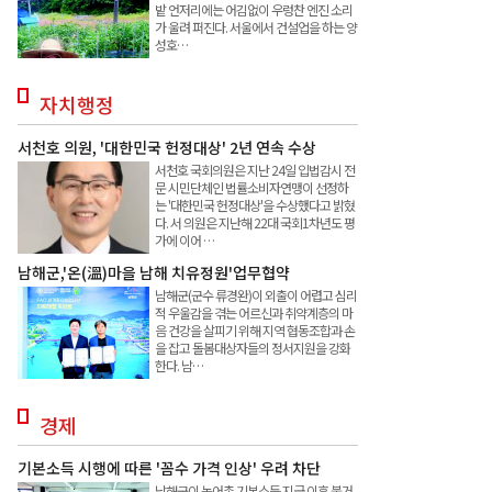
밭 언저리에는 어김없이 우렁찬 엔진 소리
가 울려 퍼진다. 서울에서 건설업을 하는 양
성호…
자치행정
서천호 의원, '대한민국 헌정대상' 2년 연속 수상
서천호 국회의원은 지난 24일 입법감시 전
문 시민단체인 법률소비자연맹이 선정하
는 '대한민국 헌정대상'을 수상했다고 밝혔
다. 서 의원은 지난해 22대 국회1차년도 평
가에 이어 …
남해군,'온(溫)마을 남해 치유정원'업무협약
남해군(군수 류경완)이 외출이 어렵고 심리
적 우울감을 겪는 어르신과 취약계층의 마
음 건강을 살피기 위해 지역 협동조합과 손
을 잡고 돌봄대상자들의 정서지원을 강화
한다. 남…
경제
기본소득 시행에 따른 '꼼수 가격 인상' 우려 차단
남해군이 농어촌 기본소득 지급 이후 불거