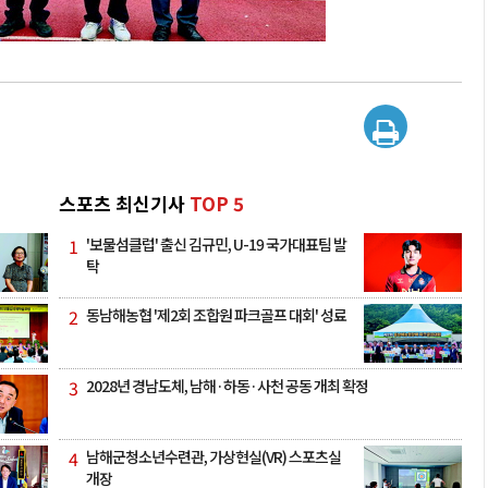
스포츠 최신기사
TOP 5
1
'보물섬클럽' 출신 김규민, U-19 국가대표팀 발
탁
2
동남해농협 '제2회 조합원 파크골프 대회' 성료
3
2028년 경남도체, 남해·하동·사천 공동 개최 확정
4
남해군청소년수련관, 가상현실(VR) 스포츠실
개장