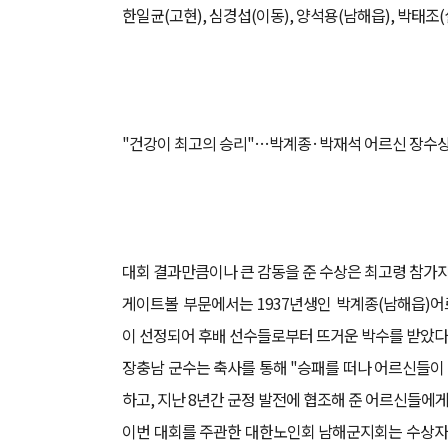
한일균(고현), 심경섭(이동), 양석용(남해읍), 박태
"건강이 최고의 승리"…박계종·박재석 어르신 장수
대회 결과만큼이나 큰 감동을 준 수상은 최고령 참가자
게이트볼 부문에서는 1937년생인 박계종(남해읍)어
이 선정되어 후배 선수들로부터 뜨거운 박수를 받았다
장충남 군수는 축사를 통해 "승패를 떠나 어르신들이
하고, 지난 8년간 군정 발전에 협조해 준 어르신들에게
이번 대회를 주관한 대한노인회 남해군지회는 수상자