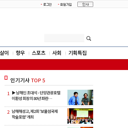
살이
향우
스포츠
사회
기획특집
인기기사
TOP 5
1
▶ 남해인 초대석 - 단양관광호텔
이환성 회장의 80년 파란…
2
남해해성고, 제2회 '보물섬국제
학술포럼' 개최