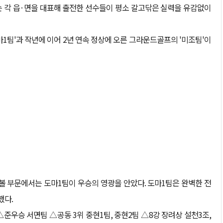
는 각 읍·면을 대표해 출전한 선수들이 평소 갈고닦은 실력을 유감없이
1팀'과 작년에 이어 2년 연속 정상에 오른 그라운드골프의 '미조팀'이
볼 부문에서는 도마1팀이 우승의 영광을 안았다. 도마1팀은 완벽한 전
했다.
△준우승 서면팀 △공동 3위 중현1팀, 중현2팀 △8강 장려상 설천3조,