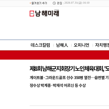
2026.07.31(금) 16:10
데스크칼럼
남해人
오피니언
자치행
제8회 남해군지회장기 노인체육대회, '도마
게이트볼·그라운드골프 선수 350명 열전…읍면별 기
장수상 박계종·박재석 어르신 등 수상