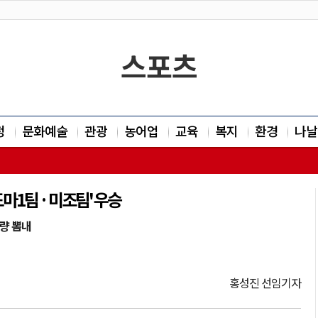
스포츠
정
문화예술
관광
농어업
교육
복지
환경
나날
1팀 · 미조팀' 우승
량 뽐내
홍성진 선임기자