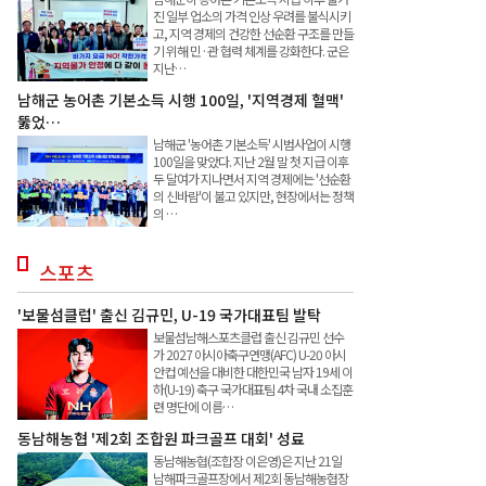
진 일부 업소의 가격 인상 우려를 불식시키
고, 지역 경제의 건강한 선순환 구조를 만들
기 위해 민·관 협력 체계를 강화한다. 군은
지난…
남해군 농어촌 기본소득 시행 100일, '지역경제 혈맥'
뚫었…
남해군 '농어촌 기본소득' 시범사업이 시행
100일을 맞았다. 지난 2월 말 첫 지급 이후
두 달여가 지나면서 지역 경제에는 '선순환
의 신바람'이 불고 있지만, 현장에서는 정책
의 …
스포츠
'보물섬클럽' 출신 김규민, U-19 국가대표팀 발탁
보물섬남해스포츠클럽 출신 김규민 선수
가 2027 아시아축구연맹(AFC) U-20 아시
안컵 예선을 대비한 대한민국 남자 19세 이
하(U-19) 축구 국가대표팀 4차 국내 소집훈
련 명단에 이름…
동남해농협 '제2회 조합원 파크골프 대회' 성료
동남해농협(조합장 이은영)은 지난 21일
남해파크골프장에서 제2회 동남해농협장