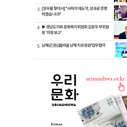
3
[향우를 찾아서] "사하의 재도약, 성과로 증명
하겠습니다!"
4
▶ 경남도의회 문화복지위원회 김창우 부위원
장 '의정 보고'
5
남해군,'온(溫)마을 남해 치유정원'업무협약