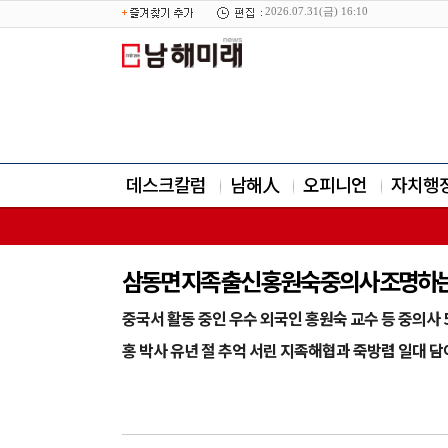
2026.07.31(금) 16:10
데스크칼럼
남해人
오피니언
자치행
삼동면 지족 출신 홍원숙 중의사 조명하는 
중국서 활동 중인 우수 외국인 홍원숙 교수 등 중의사 
홍 박사 유년 절 추억 서린 지족해협과 죽방렴 일대 담