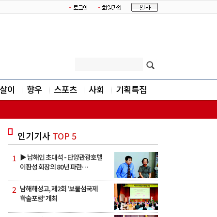
살이
향우
스포츠
사회
기획특집
인기기사
TOP 5
1
▶ 남해인 초대석 - 단양관광호텔
이환성 회장의 80년 파란…
2
남해해성고, 제2회 '보물섬국제
학술포럼' 개최