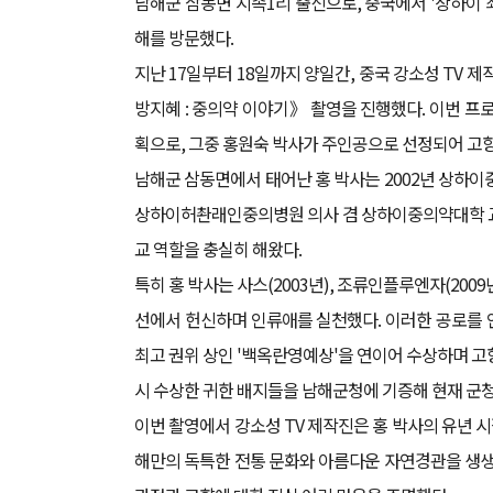
남해군 삼동면 지족1리 출신으로, 중국에서 '상하이 
해를 방문했다.
지난 17일부터 18일까지 양일간, 중국 강소성 TV
방지혜 : 중의약 이야기》 촬영을 진행했다. 이번 프
획으로, 그중 홍원숙 박사가 주인공으로 선정되어 고
남해군 삼동면에서 태어난 홍 박사는 2002년 상하
상하이허촨래인중의병원 의사 겸 상하이중의약대학 교수로
교 역할을 충실히 해왔다.
특히 홍 박사는 사스(2003년), 조류인플루엔자(2009
선에서 헌신하며 인류애를 실천했다. 이러한 공로를 인
최고 권위 상인 '백옥란영예상'을 연이어 수상하며 고
시 수상한 귀한 배지들을 남해군청에 기증해 현재 군청
이번 촬영에서 강소성 TV 제작진은 홍 박사의 유년 
해만의 독특한 전통 문화와 아름다운 자연경관을 생생