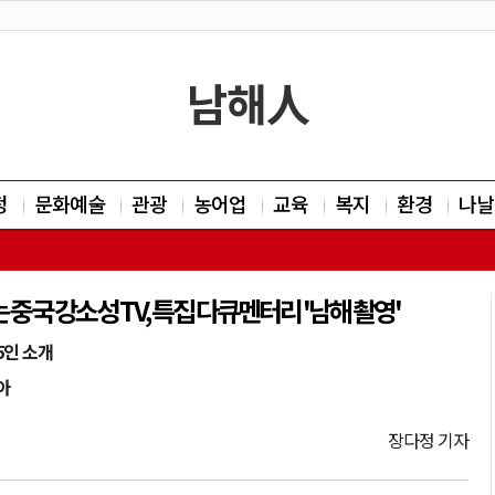
남해人
정
문화예술
관광
농어업
교육
복지
환경
나날
중국 강소성 TV, 특집 다큐멘터리 '남해 촬영'
5인 소개
아
장다정 기자