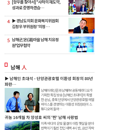
3
[향우를 찾아서] "사하의 재도약,
성과로 증명하겠습…
4
▶ 경남도의회 문화복지위원회
김창우 부위원장 '의정 …
5
남해군,'온(溫)마을 남해 치유정
원'업무협약
남해
人
▶ 남해인 초대석 - 단양관광호텔 이환성 회장의 80년
파란…
남해미래신문과 남해FM 공동체라디오가
기획한 특집 방송 [남해인 초대석]의 특별
한 손님, 충북 단양에서 단양관광호텔 에델
바이스를 경영하는 이환성 회장(80)이 스
튜디오에 들어…
귀농 16개월 차 양성호 씨의 '찐' 남해 사랑법
지족 바다의 은빛 물결이 아침 햇살을 받아
반짝이기 훨씬 전인 새벽 4시 반, 금산 자락