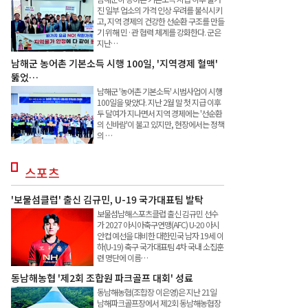
진 일부 업소의 가격 인상 우려를 불식시키
고, 지역 경제의 건강한 선순환 구조를 만들
기 위해 민·관 협력 체계를 강화한다. 군은
지난…
남해군 농어촌 기본소득 시행 100일, '지역경제 혈맥'
뚫었…
남해군 '농어촌 기본소득' 시범사업이 시행
100일을 맞았다. 지난 2월 말 첫 지급 이후
두 달여가 지나면서 지역 경제에는 '선순환
의 신바람'이 불고 있지만, 현장에서는 정책
의 …
스포츠
'보물섬클럽' 출신 김규민, U-19 국가대표팀 발탁
보물섬남해스포츠클럽 출신 김규민 선수
가 2027 아시아축구연맹(AFC) U-20 아시
안컵 예선을 대비한 대한민국 남자 19세 이
하(U-19) 축구 국가대표팀 4차 국내 소집훈
련 명단에 이름…
동남해농협 '제2회 조합원 파크골프 대회' 성료
동남해농협(조합장 이은영)은 지난 21일
남해파크골프장에서 제2회 동남해농협장