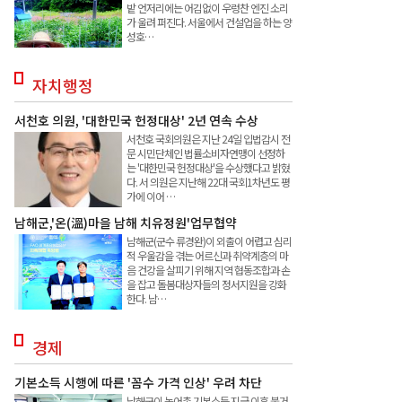
밭 언저리에는 어김없이 우렁찬 엔진 소리
가 울려 퍼진다. 서울에서 건설업을 하는 양
성호…
자치행정
서천호 의원, '대한민국 헌정대상' 2년 연속 수상
서천호 국회의원은 지난 24일 입법감시 전
문 시민단체인 법률소비자연맹이 선정하
는 '대한민국 헌정대상'을 수상했다고 밝혔
다. 서 의원은 지난해 22대 국회1차년도 평
가에 이어 …
남해군,'온(溫)마을 남해 치유정원'업무협약
남해군(군수 류경완)이 외출이 어렵고 심리
적 우울감을 겪는 어르신과 취약계층의 마
음 건강을 살피기 위해 지역 협동조합과 손
을 잡고 돌봄대상자들의 정서지원을 강화
한다. 남…
경제
기본소득 시행에 따른 '꼼수 가격 인상' 우려 차단
남해군이 농어촌 기본소득 지급 이후 불거