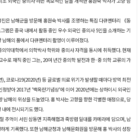
최초 외국인 중의사'라는 독보적인 길을 개척한 홍원숙 박사가 고향 남
 제작진은 남해군을 방문해 홍원숙 박사를 조명하는 특집 다큐멘터리 《동
로그램은 중국 내에서 활동 중인 우수 외국인 중의사 5인을 소개하는 기
향 남해의 품에서 다큐멘터리 촬영이 이루어졌다.
이중의약대학에서 의학박사 학위와 중의사 자격을 동시에 취득했다. 현재
 재직 중인 그는, 20여 년간 중의학 발전과 한·중 의학 교류의 가
년), 코로나19(2020년) 등 글로벌 의료 위기가 발생할 때마다 방역 최전
정받아 2017년 '백옥란기념상'에 이어 2020년에는 상하이시 외국인
향 남해의 위상을 드높였다. 홍 박사는 고향을 향한 각별한 애정으로, 당
 내에 전시되기도 했다.
시절 추억이 서린 삼동면 지족해협과 죽방렴 일대를 카메라에 담으며, 남
하게 기록했다. 또한 남해군청과 남해문화원을 방문해 홍 박사의 성장