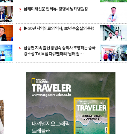
3
남해미래신문 인터뷰- 장명세 남해병원장
4
▶ 80년 지역의료의 역사, 30년 수술실의 동행
5
삼동면 지족 출신 홍원숙 중의사 조명하는 중국
강소성 TV, 특집 다큐멘터리 '남해 촬…