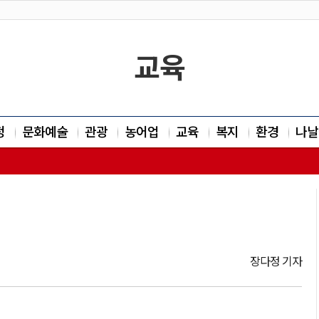
교육
정
문화예술
관광
농어업
교육
복지
환경
나날
장다정 기자