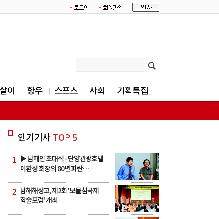
살이
향우
스포츠
사회
기획특집
인기기사
TOP 5
1
▶ 남해인 초대석 - 단양관광호텔
이환성 회장의 80년 파란…
2
남해해성고, 제2회 '보물섬국제
학술포럼' 개최