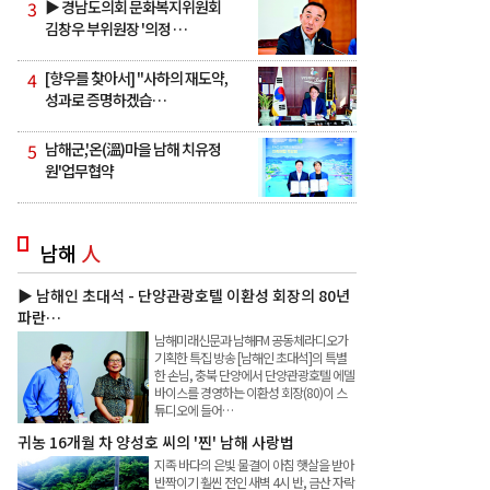
3
▶ 경남도의회 문화복지위원회
김창우 부위원장 '의정 …
4
[향우를 찾아서] "사하의 재도약,
성과로 증명하겠습…
5
남해군,'온(溫)마을 남해 치유정
원'업무협약
남해
人
▶ 남해인 초대석 - 단양관광호텔 이환성 회장의 80년
파란…
남해미래신문과 남해FM 공동체라디오가
기획한 특집 방송 [남해인 초대석]의 특별
한 손님, 충북 단양에서 단양관광호텔 에델
바이스를 경영하는 이환성 회장(80)이 스
튜디오에 들어…
귀농 16개월 차 양성호 씨의 '찐' 남해 사랑법
지족 바다의 은빛 물결이 아침 햇살을 받아
반짝이기 훨씬 전인 새벽 4시 반, 금산 자락