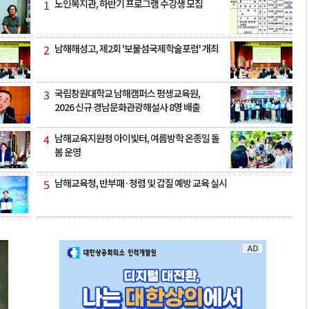
1
노인복지관, 하반기 프로그램 수강생 모집
2
남해해성고, 제2회 '보물섬국제학술포럼' 개최
3
국립창원대학교 남해캠퍼스 평생교육원,
2026 신규 경남문화관광해설사 8명 배출
4
남해교육지원청 아이빛터, 여름방학 온종일 돌
봄 운영
5
남해교육청, 반부패·청렴 및 갑질 예방 교육 실시