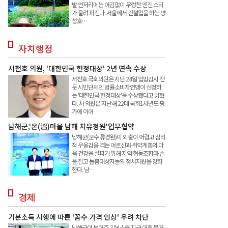
밭 언저리에는 어김없이 우렁찬 엔진 소리
가 울려 퍼진다. 서울에서 건설업을 하는 양
성호…
자치행정
서천호 의원, '대한민국 헌정대상' 2년 연속 수상
서천호 국회의원은 지난 24일 입법감시 전
문 시민단체인 법률소비자연맹이 선정하
는 '대한민국 헌정대상'을 수상했다고 밝혔
다. 서 의원은 지난해 22대 국회1차년도 평
가에 이어 …
남해군,'온(溫)마을 남해 치유정원'업무협약
남해군(군수 류경완)이 외출이 어렵고 심리
적 우울감을 겪는 어르신과 취약계층의 마
음 건강을 살피기 위해 지역 협동조합과 손
을 잡고 돌봄대상자들의 정서지원을 강화
한다. 남…
경제
기본소득 시행에 따른 '꼼수 가격 인상' 우려 차단
남해군이 농어촌 기본소득 지급 이후 불거