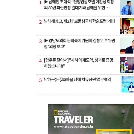
1
▶ 남해인 초대석 - 단양관광호텔 이환성 회장
의 80년 파란만장 일대기와 남해를 위한 …
2
남해해성고, 제2회 '보물섬국제학술포럼' 개최
3
▶ 경남도의회 문화복지위원회 김창우 부위원
장 '의정 보고'
4
[향우를 찾아서] "사하의 재도약, 성과로 증명
하겠습니다!"
5
남해군,'온(溫)마을 남해 치유정원'업무협약