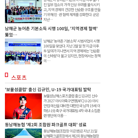
진 일부 업소의 가격 인상 우려를 불식시키
고, 지역 경제의 건강한 선순환 구조를 만들
기 위해 민·관 협력 체계를 강화한다. 군은
지난…
남해군 농어촌 기본소득 시행 100일, '지역경제 혈맥'
뚫었…
남해군 '농어촌 기본소득' 시범사업이 시행
100일을 맞았다. 지난 2월 말 첫 지급 이후
두 달여가 지나면서 지역 경제에는 '선순환
의 신바람'이 불고 있지만, 현장에서는 정책
의 …
스포츠
'보물섬클럽' 출신 김규민, U-19 국가대표팀 발탁
보물섬남해스포츠클럽 출신 김규민 선수
가 2027 아시아축구연맹(AFC) U-20 아시
안컵 예선을 대비한 대한민국 남자 19세 이
하(U-19) 축구 국가대표팀 4차 국내 소집훈
련 명단에 이름…
동남해농협 '제2회 조합원 파크골프 대회' 성료
동남해농협(조합장 이은영)은 지난 21일
남해파크골프장에서 제2회 동남해농협장