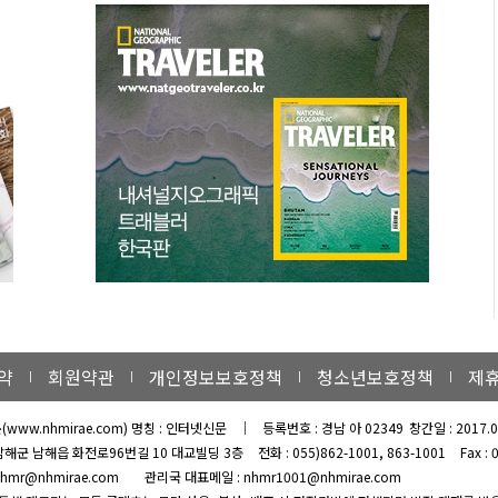
약
회원약관
개인정보보호정책
청소년보호정책
제
문
(www.nhmirae.com) 명칭 : 인터넷신문
｜
등록번호 : 경남 아 02349
창간일 : 2017.0
남해군 남해읍 화전로96번길 10 대교빌딩 3층
전화 : 055)862-1001, 863-1001
Fax :
hmr@nhmirae.com
관리국 대표메일 : nhmr1001@nhmirae.com