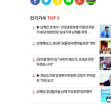
인기기사
TOP 5
1
▶ 남해인 초대석 - 단양관광호텔 이환성 회장
의 80년 파란만장 일대기와 남해를 위한 …
2
남해해성고, 제2회 '보물섬국제학술포럼' 개최
3
[향우를 찾아서] "사하의 재도약, 성과로 증명
하겠습니다!"
4
▶ 경남도의회 문화복지위원회 김창우 부위원
장 '의정 보고'
5
남해군,'온(溫)마을 남해 치유정원'업무협약