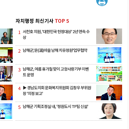
자치행정 최신기사
TOP 5
1
서천호 의원, '대한민국 헌정대상' 2년 연속 수
상
2
남해군,'온(溫)마을 남해 치유정원'업무협약
3
남해군, 여름 휴가철 맞이 고향사랑기부 이벤
트 운영
4
▶ 경남도의회 문화복지위원회 김창우 부위원
장 '의정 보고'
5
남해군 기획조정실 내, '정원도시 TF팀 신설'