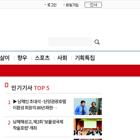
살이
향우
스포츠
사회
기획특집
인기기사
TOP 5
1
▶ 남해인 초대석 - 단양관광호텔
이환성 회장의 80년 파란…
2
남해해성고, 제2회 '보물섬국제
학술포럼' 개최