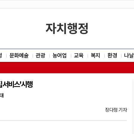
자치행정
정
문화예술
관광
농어업
교육
복지
환경
나날
 서비스'시행
기대
장다정 기자