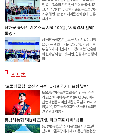
진 일부 업소의 가격 인상 우려를 불식시키
고, 지역 경제의 건강한 선순환 구조를 만들
기 위해 민·관 협력 체계를 강화한다. 군은
지난…
남해군 농어촌 기본소득 시행 100일, '지역경제 혈맥'
뚫었…
남해군 '농어촌 기본소득' 시범사업이 시행
100일을 맞았다. 지난 2월 말 첫 지급 이후
두 달여가 지나면서 지역 경제에는 '선순환
의 신바람'이 불고 있지만, 현장에서는 정책
의 …
스포츠
'보물섬클럽' 출신 김규민, U-19 국가대표팀 발탁
보물섬남해스포츠클럽 출신 김규민 선수
가 2027 아시아축구연맹(AFC) U-20 아시
안컵 예선을 대비한 대한민국 남자 19세 이
하(U-19) 축구 국가대표팀 4차 국내 소집훈
련 명단에 이름…
동남해농협 '제2회 조합원 파크골프 대회' 성료
동남해농협(조합장 이은영)은 지난 21일
남해파크골프장에서 제2회 동남해농협장