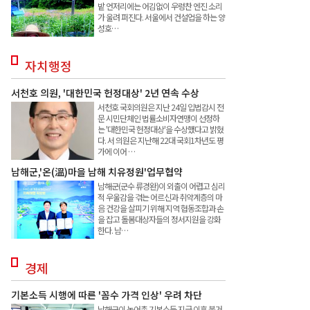
밭 언저리에는 어김없이 우렁찬 엔진 소리
가 울려 퍼진다. 서울에서 건설업을 하는 양
성호…
자치행정
서천호 의원, '대한민국 헌정대상' 2년 연속 수상
서천호 국회의원은 지난 24일 입법감시 전
문 시민단체인 법률소비자연맹이 선정하
는 '대한민국 헌정대상'을 수상했다고 밝혔
다. 서 의원은 지난해 22대 국회1차년도 평
가에 이어 …
남해군,'온(溫)마을 남해 치유정원'업무협약
남해군(군수 류경완)이 외출이 어렵고 심리
적 우울감을 겪는 어르신과 취약계층의 마
음 건강을 살피기 위해 지역 협동조합과 손
을 잡고 돌봄대상자들의 정서지원을 강화
한다. 남…
경제
기본소득 시행에 따른 '꼼수 가격 인상' 우려 차단
남해군이 농어촌 기본소득 지급 이후 불거