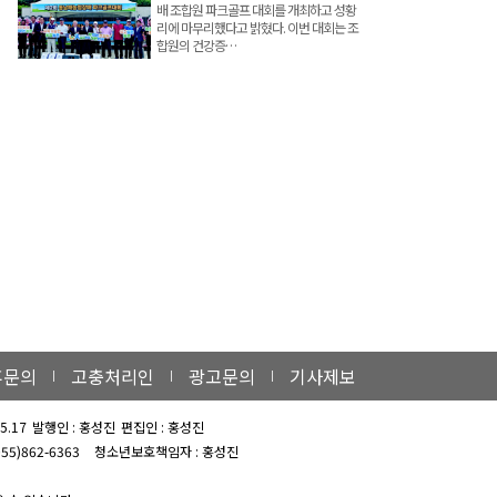
배 조합원 파크골프 대회를 개최하고 성황
리에 마무리했다고 밝혔다. 이번 대회는 조
합원의 건강증…
휴문의
고충처리인
광고문의
기사제보
5.17
발행인 : 홍성진
편집인 : 홍성진
 055)862-6363
청소년보호책임자 : 홍성진