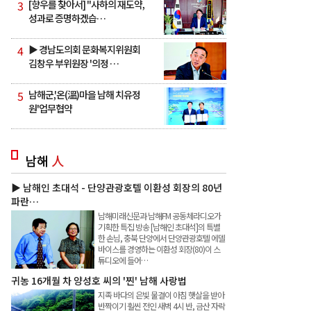
3
[향우를 찾아서] "사하의 재도약,
성과로 증명하겠습…
4
▶ 경남도의회 문화복지위원회
김창우 부위원장 '의정 …
5
남해군,'온(溫)마을 남해 치유정
원'업무협약
남해
人
▶ 남해인 초대석 - 단양관광호텔 이환성 회장의 80년
파란…
남해미래신문과 남해FM 공동체라디오가
기획한 특집 방송 [남해인 초대석]의 특별
한 손님, 충북 단양에서 단양관광호텔 에델
바이스를 경영하는 이환성 회장(80)이 스
튜디오에 들어…
귀농 16개월 차 양성호 씨의 '찐' 남해 사랑법
지족 바다의 은빛 물결이 아침 햇살을 받아
반짝이기 훨씬 전인 새벽 4시 반, 금산 자락