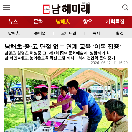
뉴스
문화
남해人
향우
기획특집
남해人
농어업
오피니언
복지
환경
남해초·중·고 단절 없는 연계 교육 '이목 집중'
남명초·성명초·해성중·고, '제3회 四색 문화예술제' 성황리 개최
남·서면 4개교, 농어촌교육 혁신 모델 제시…외지 전입학 문의 증가
2026. 06.12. 11:16:29