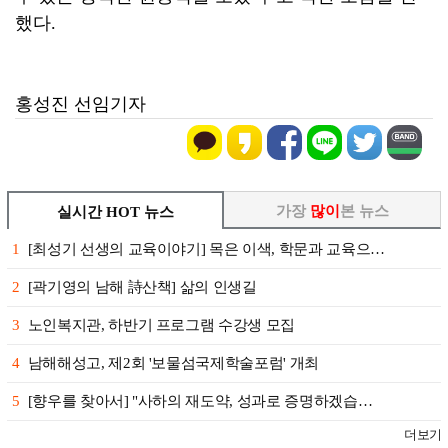
했다.
홍성진 선임기자
가장
많이
본 뉴스
실시간 HOT 뉴스
1
[최성기 선생의 교육이야기] 목은 이색, 학문과 교육으…
2
[곽기영의 남해 詩산책] 삶의 인생길
3
노인복지관, 하반기 프로그램 수강생 모집
4
남해해성고, 제2회 '보물섬국제학술포럼' 개최
5
[향우를 찾아서] "사하의 재도약, 성과로 증명하겠습…
더보기