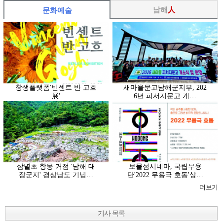
남해
人
문화예술
창생플랫폼'빈센트 반 고흐
새마을문고남해군지부, 202
展'
6년 피서지문고 개…
삼별초 항몽 거점 '남해 대
보물섬시네마, 국립무용
장군지' 경상남도 기념…
단'2022 무용극 호동'상…
더보기
기사 목록