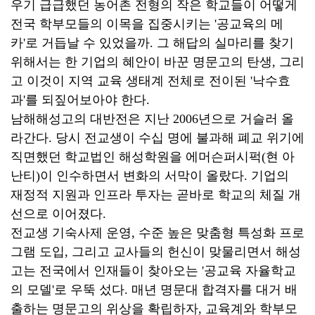
우기 급급했던 농어촌 전형의 작은 학교들이 어떻게
전국 학부모들의 이목을 집중시키는 '공교육의 메
카'로 거듭날 수 있었을까. 그 해답의 실마리를 찾기
위해서는 한 기업의 혜안이 바꾼 명문고의 탄생, 그리
고 이것이 지역 교육 생태계 전체로 전이된 '낙수효
과'를 되짚어보아야 한다.
남해해성고의 대반전은 지난 2006년으로 거슬러 올
라간다. 당시 전교생이 수십 명에 불과해 폐교 위기에
직면했던 학교법인 해성학원을 에머슨퍼시퍽(현 아
난티)이 인수하면서 변화의 서막이 올랐다. 기업의
재정적 지원과 인프라 투자는 곧바로 학교의 체질 개
선으로 이어졌다.
전교생 기숙사제 운영, 수준 높은 맞춤형 특성화 프로
그램 도입, 그리고 교사들의 헌신이 맞물리면서 해성
고는 전국에서 인재들이 찾아오는 '공교육 자율학교
의 모델'로 우뚝 섰다. 매년 명문대 합격자를 대거 배
출하는 명문고의 위상을 확립하자, 교육계와 학부모