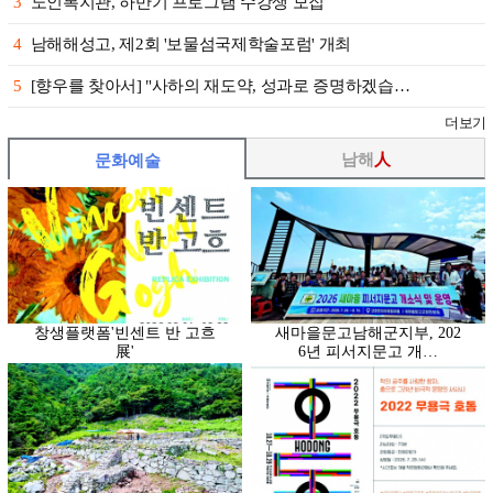
3
노인복지관, 하반기 프로그램 수강생 모집
4
남해해성고, 제2회 '보물섬국제학술포럼' 개최
5
[향우를 찾아서] "사하의 재도약, 성과로 증명하겠습…
더보기
남해
人
문화예술
창생플랫폼'빈센트 반 고흐
새마을문고남해군지부, 202
展'
6년 피서지문고 개…